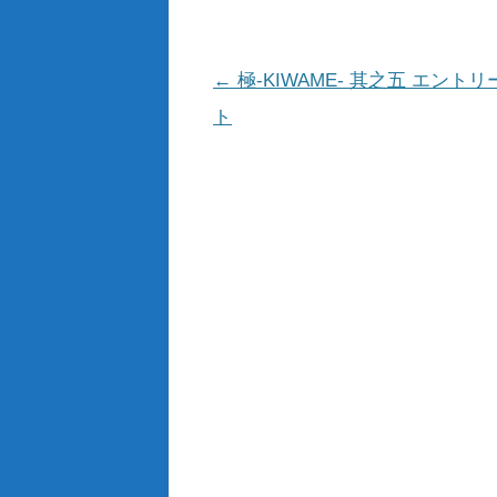
投
←
極-KIWAME- 其之五 エント
稿
ト
ナ
ビ
ゲ
ー
シ
ョ
ン