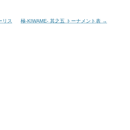
リーリス
極-KIWAME- 其之五 トーナメント表
→