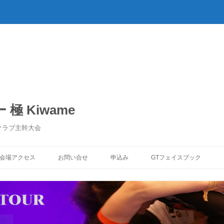
極 Kiwame
クラブ主幹大会
コ
ン
会場アクセス
お問い合せ
申込み
GTフェイスブック
テ
ン
ツ
へ
ス
キ
ッ
プ