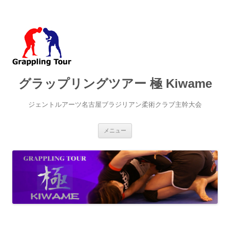
グラップリングツアー 極 Kiwame
ジェントルアーツ名古屋ブラジリアン柔術クラブ主幹大会
コ
メニュー
ン
テ
ン
ツ
へ
ス
キ
ッ
プ