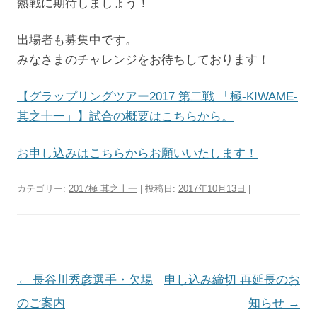
熱戦に期待しましょう！
出場者も募集中です。
みなさまのチャレンジをお待ちしております！
【グラップリングツアー2017 第二戦 「極-KIWAME-
其之十一」】試合の概要はこちらから。
お申し込みはこちらからお願いいたします！
カテゴリー:
2017極 其之十一
| 投稿日:
2017年10月13日
|
投
←
長谷川秀彦選手・欠場
申し込み締切 再延長のお
稿
のご案内
知らせ
→