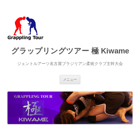
グラップリングツアー 極 Kiwame
ジェントルアーツ名古屋ブラジリアン柔術クラブ主幹大会
コ
メニュー
ン
テ
ン
ツ
へ
ス
キ
ッ
プ