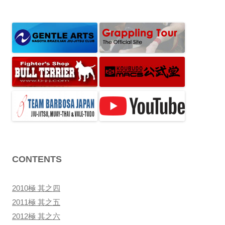
ナ
ビ
ゲ
ー
シ
ョ
ン
CONTENTS
2010極 其之四
2011極 其之五
2012極 其之六