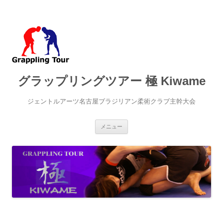
グラップリングツアー 極 Kiwame
ジェントルアーツ名古屋ブラジリアン柔術クラブ主幹大会
コ
メニュー
ン
テ
ン
ツ
へ
ス
キ
ッ
プ