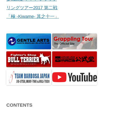
ビ
リングツアー2017 第二戦
ゲ
「極 -Kiwame- 其之十一」
ー
シ
ョ
ン
CONTENTS