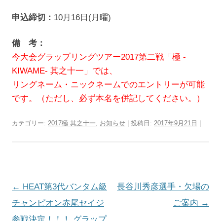
申込締切：
10月16日(月曜)
備 考：
今大会グラップリングツアー2017第二戦「極 -
KIWAME- 其之十一」では、
リングネーム・ニックネームでのエントリーが可能
です。（ただし、必ず本名を併記してください。）
カテゴリー:
2017極 其之十一
,
お知らせ
| 投稿日:
2017年9月21日
|
投
←
HEAT第3代バンタム級
長谷川秀彦選手・欠場の
稿
チャンピオン赤尾セイジ
ご案内
→
ナ
参戦決定！！！ グラップ