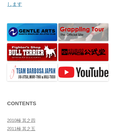
ビ
します
ゲ
ー
シ
ョ
ン
CONTENTS
2010極 其之四
2011極 其之五