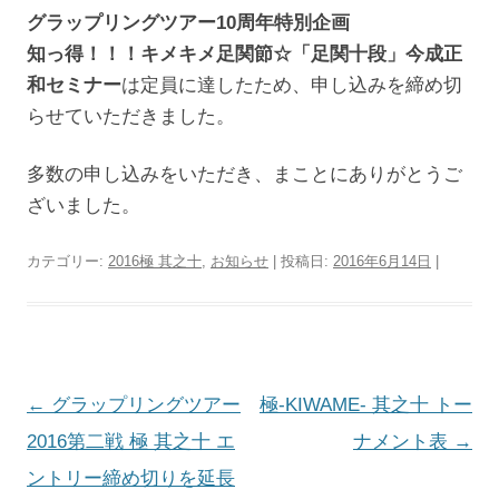
グラップリングツアー10周年特別企画
知っ得！！！キメキメ足関節☆「足関十段」今成正
和セミナー
は定員に達したため、申し込みを締め切
らせていただきました。
多数の申し込みをいただき、まことにありがとうご
ざいました。
カテゴリー:
2016極 其之十
,
お知らせ
| 投稿日:
2016年6月14日
|
投
←
グラップリングツアー
極-KIWAME- 其之十 トー
稿
2016第二戦 極 其之十 エ
ナメント表
→
ナ
ントリー締め切りを延長