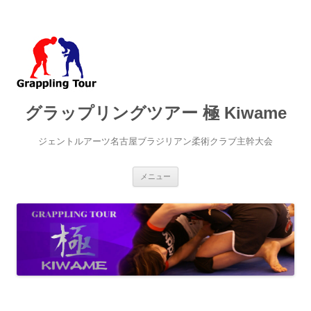
グラップリングツアー 極 Kiwame
ジェントルアーツ名古屋ブラジリアン柔術クラブ主幹大会
コ
メニュー
ン
テ
ン
ツ
へ
ス
キ
ッ
プ