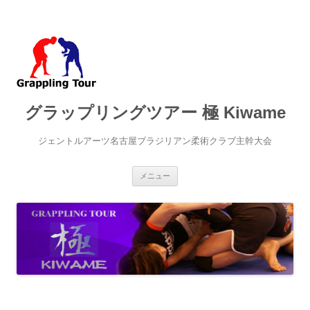
グラップリングツアー 極 Kiwame
ジェントルアーツ名古屋ブラジリアン柔術クラブ主幹大会
コ
メニュー
ン
テ
ン
ツ
へ
ス
キ
ッ
プ