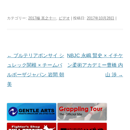
カテゴリー:
2017極 其之十一
,
ビデオ
| 投稿日:
2017年10月28日
|
投
←
ブルテリアボンサイ シ
NBJC 永嶋 賢史 × イチケ
稿
ュレック関根 × チームバ
ン柔術アカデミー豊橋 内
ナ
ルボーザジャパン 岩間 朝
山 渉
→
ビ
美
ゲ
ー
シ
ョ