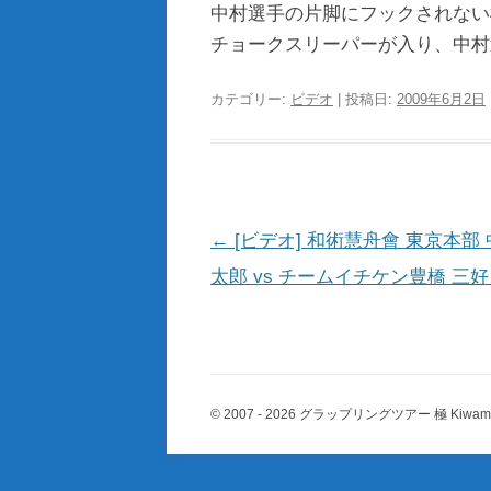
中村選手の片脚にフックされない
チョークスリーパーが入り、中村
カテゴリー:
ビデオ
| 投稿日:
2009年6月2日
投
←
[ビデオ] 和術慧舟會 東京本部 
稿
太郎 vs チームイチケン豊橋 三好
ナ
ビ
ゲ
© 2007 - 2026 グラップリングツアー 極 Kiwame All
ー
シ