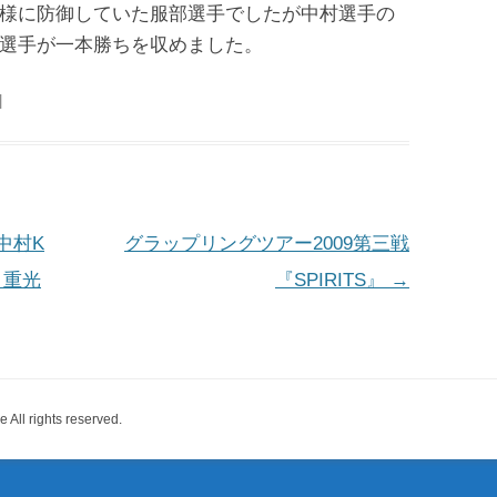
様に防御していた服部選手でしたが中村選手の
選手が一本勝ちを収めました。
|
中村K
グラップリングツアー2009第三戦
 重光
『SPIRITS』
→
 rights reserved.