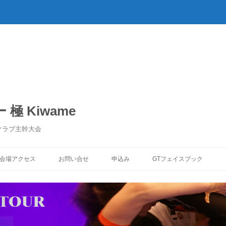
極 Kiwame
クラブ主幹大会
コ
ン
会場アクセス
お問い合せ
申込み
GTフェイスブック
テ
ン
ツ
へ
ス
キ
ッ
プ