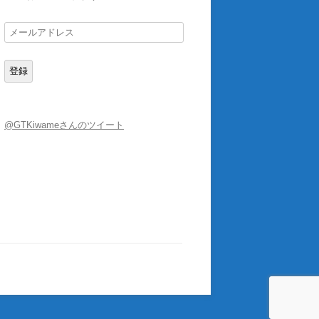
メ
ー
ル
登録
ア
ド
レ
@GTKiwameさんのツイート
ス