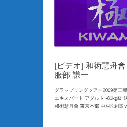
[ビデオ] 和術慧舟會 
服部 謙一
グラップリングツアー2009第二弾極
エキスパート アダルト -81kg級 
和術慧舟會 東京本部 中村K太郎 vs