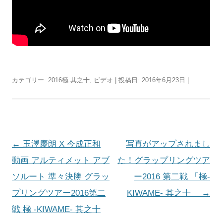
カテゴリー:
2016極 其之十
,
ビデオ
| 投稿日:
2016年6月23日
|
投
←
玉澤慶朗 X 今成正和
写真がアップされまし
稿
動画 アルティメット アブ
た！グラップリングツア
ナ
ソルート 準々決勝 グラッ
ー2016 第二戦 「極-
ビ
プリングツアー2016第二
KIWAME- 其之十」
→
ゲ
戦 極 -KIWAME- 其之十