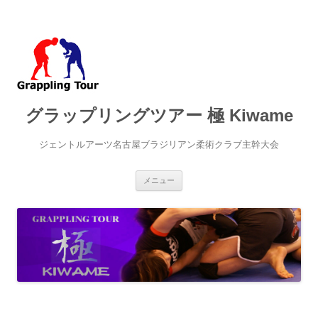
グラップリングツアー 極 Kiwame
ジェントルアーツ名古屋ブラジリアン柔術クラブ主幹大会
コ
メニュー
ン
テ
ン
ツ
へ
ス
キ
ッ
プ