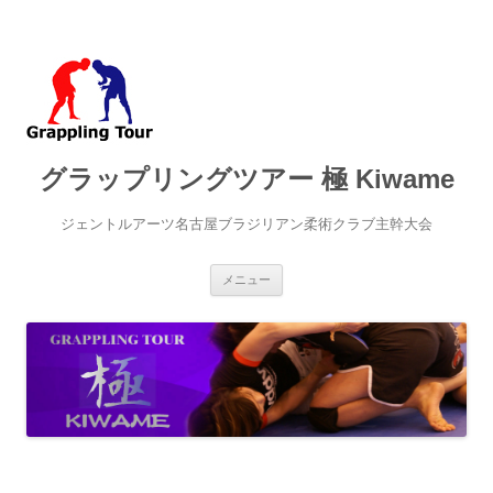
グラップリングツアー 極 Kiwame
ジェントルアーツ名古屋ブラジリアン柔術クラブ主幹大会
コ
メニュー
ン
テ
ン
ツ
へ
ス
キ
ッ
プ