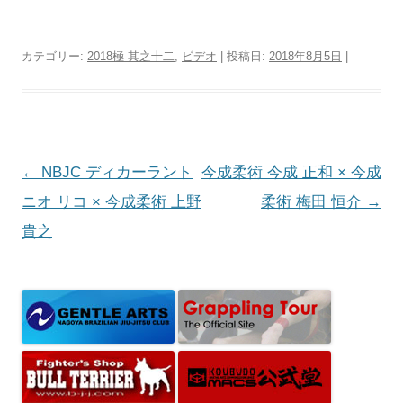
カテゴリー:
2018極 其之十二
,
ビデオ
| 投稿日:
2018年8月5日
|
投
←
NBJC ディカーラント
今成柔術 今成 正和 × 今成
稿
ニオ リコ × 今成柔術 上野
柔術 梅田 恒介
→
ナ
貴之
ビ
ゲ
ー
シ
ョ