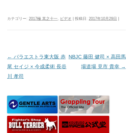
カテゴリー:
2017極 其之十一
,
ビデオ
| 投稿日:
2017年10月29日
|
投
←
パラエストラ東大阪 赤
NBJC 藤田 健司 × 高田馬
稿
尾 セイジ × 今成柔術 長谷
場道場 見市 貴幸
→
ナ
川 孝司
ビ
ゲ
ー
シ
ョ