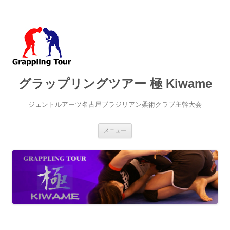
グラップリングツアー 極 Kiwame
ジェントルアーツ名古屋ブラジリアン柔術クラブ主幹大会
コ
メニュー
ン
テ
ン
ツ
へ
ス
キ
ッ
プ