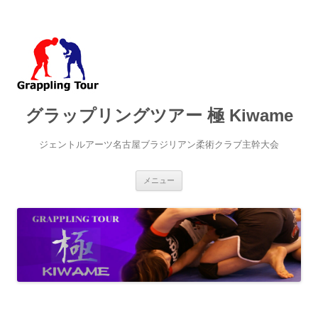
グラップリングツアー 極 Kiwame
ジェントルアーツ名古屋ブラジリアン柔術クラブ主幹大会
コ
メニュー
ン
テ
ン
ツ
へ
ス
キ
ッ
プ