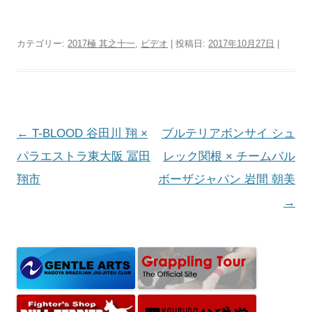
カテゴリー:
2017極 其之十一
,
ビデオ
| 投稿日:
2017年10月27日
|
投
←
T-BLOOD 谷田川 翔 ×
ブルテリアボンサイ シュ
稿
パラエストラ東大阪 冨田
レック関根 × チームバル
ナ
翔市
ボーザジャパン 岩間 朝美
ビ
→
ゲ
ー
シ
ョ