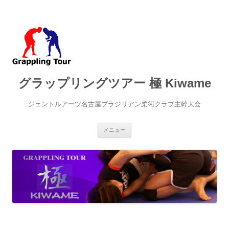
グラップリングツアー 極 Kiwame
ジェントルアーツ名古屋ブラジリアン柔術クラブ主幹大会
コ
メニュー
ン
テ
ン
ツ
へ
ス
キ
ッ
プ