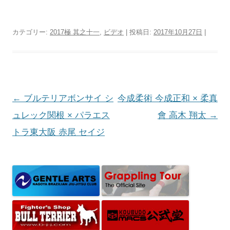
カテゴリー:
2017極 其之十一
,
ビデオ
| 投稿日:
2017年10月27日
|
投
←
ブルテリアボンサイ シ
今成柔術 今成正和 × 柔真
稿
ュレック関根 × パラエス
會 高木 翔太
→
ナ
トラ東大阪 赤尾 セイジ
ビ
ゲ
ー
シ
ョ