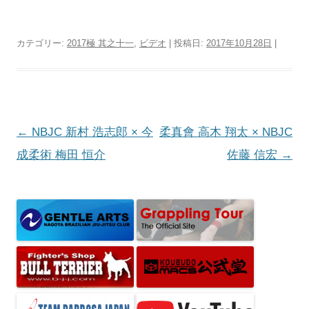
カテゴリー:
2017極 其之十一
,
ビデオ
| 投稿日:
2017年10月28日
|
投
←
NBJC 新村 浩志郎 × 今
柔真會 高木 翔太 × NBJC
稿
成柔術 梅田 恒介
佐藤 信宏
→
ナ
ビ
ゲ
ー
シ
ョ