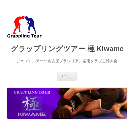
グラップリングツアー 極 Kiwame
ジェントルアーツ名古屋ブラジリアン柔術クラブ主幹大会
コ
メニュー
ン
テ
ン
ツ
へ
ス
キ
ッ
プ