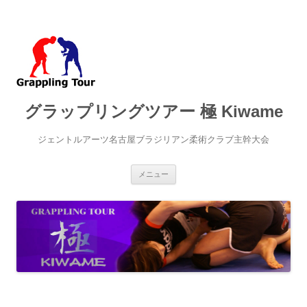
グラップリングツアー 極 Kiwame
ジェントルアーツ名古屋ブラジリアン柔術クラブ主幹大会
コ
メニュー
ン
テ
ン
ツ
へ
ス
キ
ッ
プ