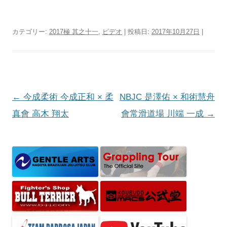
カテゴリー:
2017極 其之十一
,
ビデオ
| 投稿日:
2017年10月27日
|
投
←
今成柔術 今成正和 × 柔
NBJC 是澤佑 × 和術慧舟
稿
真會 高木 翔太
會常滑道場 川端 一成
→
ナ
ビ
ゲ
ー
シ
ョ