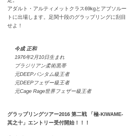
定。
アダルト・アルティメットクラス69kgとアブソルー
トに出場します。足関十段のグラップリングに刮目
せよ！
今成 正和
1976年2月10日生まれ
ブラジリアン柔術黒帯
元DEEPバンタム級王者
元DEEPフェザー級王者
元Cage Rage世界フェザー級王者
グラップリングツアー2016 第二戦 「極-KIWAME-
其之十」エントリー受付開始！！！