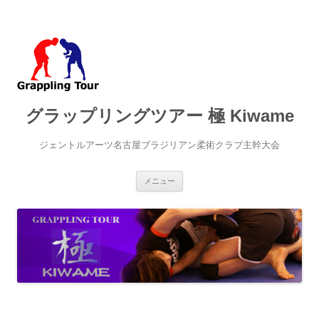
グラップリングツアー 極 Kiwame
ジェントルアーツ名古屋ブラジリアン柔術クラブ主幹大会
コ
メニュー
ン
テ
ン
ツ
へ
ス
キ
ッ
プ