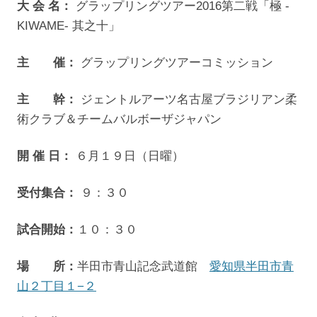
大 会 名：
グラップリングツアー2016第二戦「極 -
KIWAME- 其之十」
主 催：
グラップリングツアーコミッション
主 幹：
ジェントルアーツ名古屋ブラジリアン柔
術クラブ＆チームバルボーザジャパン
開 催 日：
６月１９日（日曜）
受付集合：
９：３０
試合開始：
１０：３０
場 所：
半田市青山記念武道館
愛知県半田市青
山２丁目１−２