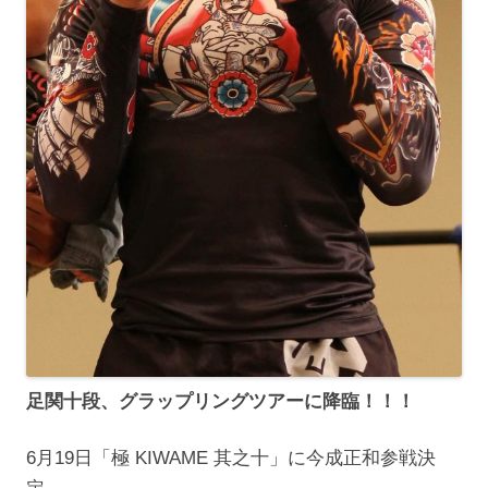
足関十段、グラップリングツアーに降臨！！！
6月19日「極 KIWAME 其之十」に今成正和参戦決