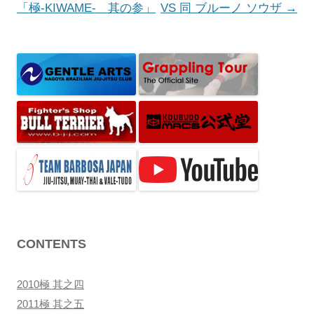
ナ
「極-KIWAME- 其の参」
VS 同 ブルーノ ソウザ
→
ビ
ゲ
ー
シ
ョ
ン
CONTENTS
2010極 其之四
2011極 其之五