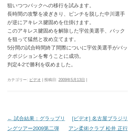
狙いつつバックへの移行を試みます。
長時間の攻撃を凌ぎきり、ピンチを脱した中川選手
が逆にアキレス腱固めを仕掛けます。
このアキレス腱固めを解除した宇佐美選手、バック
を狙って猛然と攻め立てます。
5分間の試合時間終了間際についに宇佐美選手がバッ
クポジションを奪うことに成功。
判定4-2で勝利を収めました。
カテゴリー:
ビデオ
| 投稿日:
2009年5月13日
|
投
←
試合結果：グラップリ
[ビデオ] 名古屋ブラジリ
稿
ングツアー2009第二弾
アン柔術クラブ 松井 正行