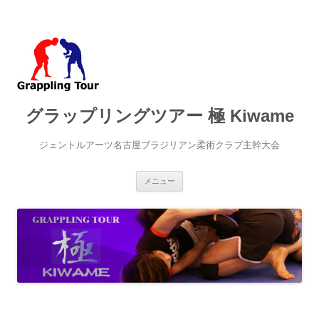
グラップリングツアー 極 Kiwame
ジェントルアーツ名古屋ブラジリアン柔術クラブ主幹大会
コ
メニュー
ン
テ
ン
ツ
へ
ス
キ
ッ
プ